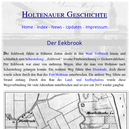
Holtenauer Geschichte
Home
-
Index
-
News
-
Updates
-
Impressum
Der Eekbrook
D
er Eekbrook führte in früheren Zeiten direkt in den
Wald Voßbrook
hinein und
schließlich zum
Schusterkrug
.
Eekbrook
ist eine Flurbezeichnung (= Eichen­wäld­chen).
Der Eekbrook war einer von mehreren Wegen, über die man von Holtenau nach
Schusterkrug gelangen konnte. Ein weiterer Weg führte über
Distelrade
, doch dieser
wurde schon durch den Bau des
Fort Holtenau
unterbrochen. Ein anderer Weg führte am
Strand entlang. Durch den Bau des
Land- und Seeflughafens
wurde diese
Wegeverbindung für viele Jahrzehnte unterbrochen und ist erst seit 2015 wieder gangbar.