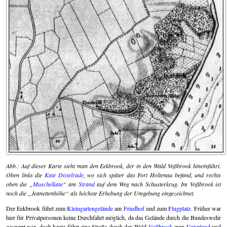
Abb.: Auf dieser Karte sieht man den Eekbrook, der in den Wald Voßbrook hineinführt.
Oben links die
Kate Distelrade
, wo sich später das Fort Holtenau befand, und rechts
oben die
Muschelkate
am
Strand
auf dem Weg nach Schusterkrug. Im Voßbrook ist
noch die
Jeanettenhöhe
als höchste Erhebung der Umgebung eingezeichnet.
Der Eekbrook führt zum
Kleingartengelände
am
Friedhof
und zum
Flugplatz
. Früher war
hier für Privatpersonen keine Durchfahrt möglich, da das Gelände durch die Bundeswehr
gesperrt war, doch heute führt eine Straße durch den Wald
Voßbrook
zum
Unterland
und