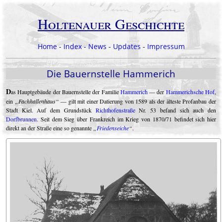
Holtenauer Geschichte
Home
-
Index
-
News
-
Updates
-
Impressum
Die Bauernstelle Hammerich
D
as Hauptgebäude der Bauernstelle der Familie
Hammerich
— der
Hammerichsche Hof
,
ein
Fachhallenhaus
— gilt mit einer Datierung von 1589 als der älteste Profanbau der
Stadt Kiel. Auf dem Grundstück
Richthofenstraße
Nr. 53 befand sich auch den
Dorfbrunnen
. Seit dem Sieg über Frankreich im Krieg von 1870/71 befindet sich hier
direkt an der Straße eine so genannte
Friedenseiche
.