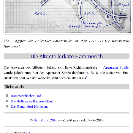
Abb.: Lageplan der Holtenauer Bauernstellen im Jahr 1791. (1) Die Bauernstelle
Hammerich.
Die Altenteilerkate Hammerich
Das Anwesen des Altbauern befand sich Ecke Richthofenstraße —
Apenrader Straße
,
wurde jedoch zum Bau der Apenrader Straße durchtrennt. Es wurde später von Frau
8
Blank bewohnt. An der Westecke steht noch ein altes Haus
.
Siehe auch:
Hammerichscher Hof
.
Die Holtenauer Bauernstellen
.
Das Bauerndorf Holtenau
.
©
Bert Morio 2016
— Zuletzt geändert: 09-06-2019
= Dorfvorsteher.
↩