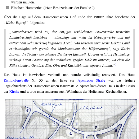
werden mußten.
Elisabeth Hammerich (letzte Besitzerin aus der Familie ?).
Über die Lage auf dem Hammerichschen Hof Ende der 1980er Jahre berichtete der
Kieler Expreß
folgendes:
Unverdrossen wird auf der einzigen verbliebenen Bauernstelle weiterhin
Landwirtschaft betrieben — allerdings nur mehr im Nebengewerbe und auf
entfernt am Schusterkrug liegendem Areal. "Mit unseren etwa sechs Hektar Land
erwirtschaften wir gerade den Mindestumsatz der Höfeordnung", sagt Karin
Lasner, die Tochter der jetzigen Besitzerin Elisabeth Hammerich.[...] Heutzutage
verkauft Karin Lasner auf der schlichten, großen Däle im Inneren, wo einst die
7
Kühe standen, Gemüse, Eier, Obst und Kartoffeln aus eigenem Anbau.
Das Haus ist inzwischen verkauft und wurde vollständig renoviert. Das Haus
Richthofenstraße
Nr. 55 an der Ecke zur
Apenrader Straße
war das frühere
Tagelöhnerhaus der Hammerich­schen Bauernstelle. Später kam dieses Haus in den Besitz
der
Kirche
und wurde unter anderem auch Wohnhaus der Holtenauer Kirchendiener.