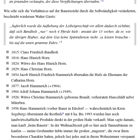
4
an jemanden verkaufen, der diese Verpflichtungen übernahm.
Wie sehr sich die Verhältnisse auf der Bauernstelle durch die Selbständigkeit veränderten,
beschriebt wiederum Walter Giertz:
Äußerlich wurde die Aufhebung der Leibeigenschaft vor allem dadurch sichtbar,
daß sich Bandholt „nur“ noch 4 Pferde hielt - anstatt der 13 vorher, da er, wie
die übrigen Hufner, auf dem Gut keine Spanndienste mehr zu leisten brauchte -
5
bis auf die unten genannte Fuhre.
1815: Claus Friedrich Bandholt.
1816: Hans Hinrich Horn.
1824: Witwe des Hans Hinrich Horn.
1829: Hans Christian Horn.
1854 Jacob Hinrich Friedrich Hammerich übernahm die Hufe als Ehemann der
Catharina Horn.
1877: Jacob Hammerich (+1904).
1904 Adolf Johann Hammerich (+1949).
1926: Witwe Christine Hammerich (geborene Brandt, verheiratete Hauschildt nebst
Miterben.
1956 Hans Hammerich (vorher Bauer in Eilsdorf — wahrscheinlich im Kreis
6
Segeberg) übernimmt die Resthufe
mit 8 ha. Bis 1993 wurden hier noch
landwirtschaftliche Produkte direkt in der großen Halle verkauft. Man sagte damals,
man kauft
beim Bauern
. In der Weihnachtszeit gab es hier auch Tannenbäume zu
kaufen — meine Großmutter liebte immer die großen
mageren
, die zwar ihren
besonderen Charakter hatten, jedoch fast jedes mal in ihrem Wohnzimmer verspannt