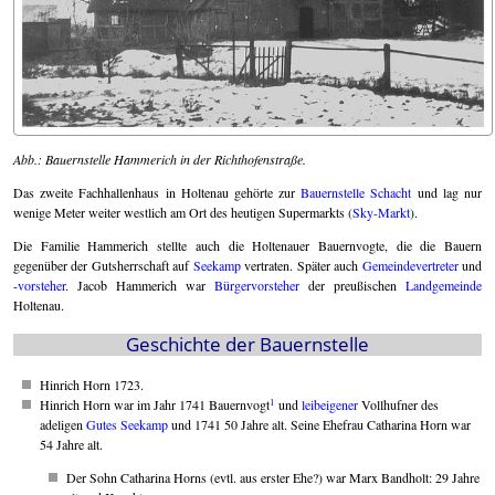
Abb.: Bauernstelle Hammerich in der Richthofenstraße.
Das zweite Fachhallenhaus in Holtenau gehörte zur
Bauernstelle Schacht
und lag nur
wenige Meter weiter westlich am Ort des heutigen Supermarkts (
Sky-Markt
).
Die Familie Hammerich stellte auch die Holtenauer Bauernvogte, die die Bauern
gegenüber der Gutsherrschaft auf
Seekamp
vertraten. Später auch
Gemeindevertreter
und
-
vorsteher
. Jacob Hammerich war
Bürgervorsteher
der preußischen
Landgemeinde
Holtenau.
Geschichte der Bauernstelle
Hinrich Horn 1723.
1
Hinrich Horn war im Jahr 1741 Bauernvogt
und
leibeigener
Vollhufner des
adeligen
Gutes Seekamp
und 1741 50 Jahre alt. Seine Ehefrau Catharina Horn war
54 Jahre alt.
Der Sohn Catharina Horns (evtl. aus erster Ehe?) war Marx Bandholt: 29 Jahre