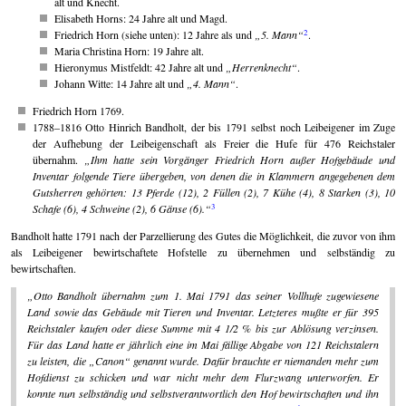
alt und Knecht.
Elisabeth Horns: 24 Jahre alt und Magd.
2
Friedrich Horn (siehe unten): 12 Jahre als und
5. Mann
.
Maria Christina Horn: 19 Jahre alt.
Hieronymus Mistfeldt: 42 Jahre alt und
Herrenknecht
.
Johann Witte: 14 Jahre alt und
4. Mann
.
Friedrich Horn 1769.
1788–1816 Otto Hinrich Bandholt, der bis 1791 selbst noch Leibeigener im Zuge
der Aufhebung der Leibeigenschaft als Freier die Hufe für 476 Reichstaler
übernahm.
Ihm hatte sein Vorgänger Friedrich Horn außer Hofgebäude und
Inventar folgende Tiere übergeben, von denen die in Klammern angegebenen dem
Gutsherren gehörten: 13 Pferde (12), 2 Füllen (2), 7 Kühe (4), 8 Starken (3), 10
3
Schafe (6), 4 Schweine (2), 6 Gänse (6).
Bandholt hatte 1791 nach der Parzellierung des Gutes die Möglichkeit, die zuvor von ihm
als Leibeigener bewirtschaftete Hofstelle zu übernehmen und selbständig zu
bewirtschaften.
Otto Bandholt übernahm zum 1. Mai 1791 das seiner Vollhufe zugewiesene
Land sowie das Gebäude mit Tieren und Inventar. Letzteres mußte er für 395
Reichstaler kaufen oder diese Summe mit 4 1/2 % bis zur Ablösung verzinsen.
Für das Land hatte er jährlich eine im Mai fällige Abgabe von 121 Reichstalern
zu leisten, die „Canon“ genannt wurde. Dafür brauchte er niemanden mehr zum
Hofdienst zu schicken und war nicht mehr dem Flurzwang unterworfen. Er
konnte nun selbständig und selbstverantwortlich den Hof bewirtschaften und ihn