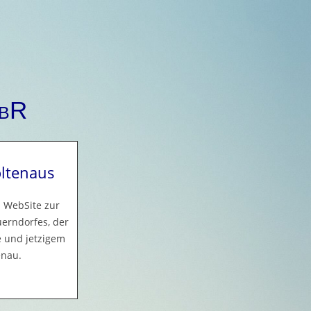
GbR
oltenaus
- WebSite zur
erndorfes, der
 und jetzigem
enau.