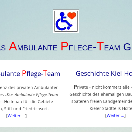
A
P
T
as
mbulante
flege-
eam 
P
T
Geschichte Kiel-H
ulante
flege-
eam
P
rivate - nicht kommerzielle 
senz des privaten Ambulanten
Geschichte des ehemaligen Bau
tes
Das Ambulante Pflege-Team
späteren freien Landgemeinde
el-Holtenau für die Gebiete
Kieler Stadtteils Holt
, Stift und Friedrichsort.
[
Weiter ...
]
[
Weiter ...
]