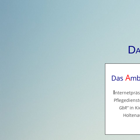
D
A
Das
mb
I
nternetprä
Pflegediens
GbR
in Ki
Holtenau